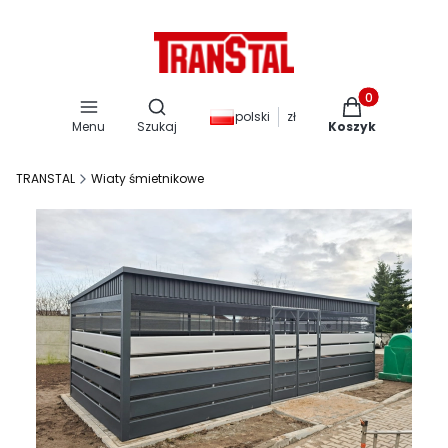
Otwórz wyszukiwarkę
Produkty w kos
polski
zł
Menu
Szukaj
Koszyk
TRANSTAL
Wiaty śmietnikowe