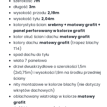
szerokość
7m
długość
3m
wysokość przodu:
2,19m
wysokość tyłu:
2,04m
kolorystyka ścian:
srebrny + matowy grafit +
panel perforowany w kolorze grafit
kolor okuć ścian i dachu:
matowy grafit
kolory dachu:
matowy grafit
(trapez blachy
T14)
spad dachu do tyłu
wiata 7 panelowa
drzwi dwuskrzydłowe o szerokości 1,5m
(2x0,75m) i wysokości 1,9m na środku przedniej
ściany
nity montażowe w kolorze blachy (nie dotyczy
wkrętów dachowych)
oblachowany wiatrołap w kolorze
matowy
grafit