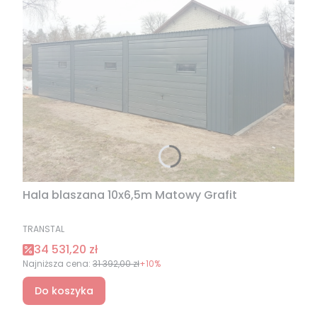
Hala blaszana 10x6,5m Matowy Grafit
PRODUCENT
TRANSTAL
Cena promocyjna
34 531,20 zł
Najniższa cena:
31 392,00 zł
+10%
Do koszyka