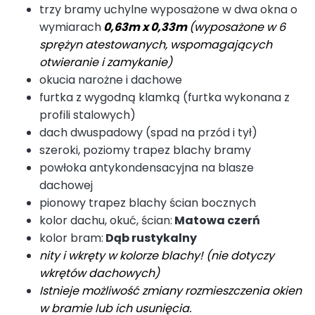
trzy bramy uchylne wyposażone w dwa okna o
wymiarach
0,63m x 0,33m
(wyposażone w 6
sprężyn atestowanych, wspomagających
otwieranie i zamykanie)
okucia narożne i dachowe
furtka z wygodną klamką (furtka wykonana z
profili stalowych)
dach dwuspadowy (spad na przód i tył)
szeroki, poziomy trapez blachy bramy
powłoka antykondensacyjna na blasze
dachowej
pionowy trapez blachy ścian bocznych
kolor dachu, okuć, ścian:
Matowa czerń
kolor bram:
Dąb rustykalny
nity i wkręty w kolorze blachy! (nie dotyczy
wkrętów dachowych)
Istnieje możliwość zmiany rozmieszczenia okien
w bramie lub ich usunięcia.