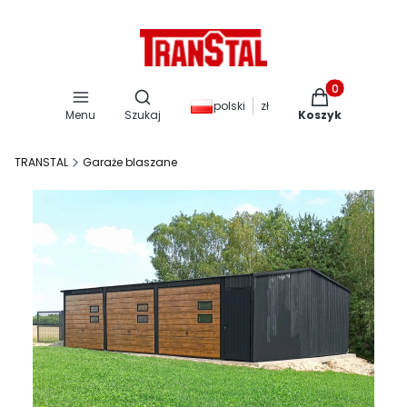
Otwórz wyszukiwarkę
Produkty w kos
polski
zł
Menu
Szukaj
Koszyk
TRANSTAL
Garaże blaszane