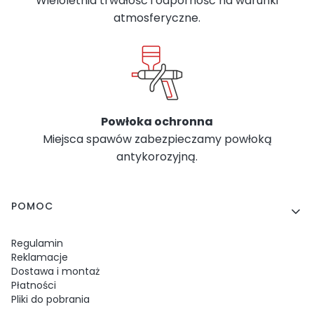
Wieloletnia trwałość i odporność na warunki
atmosferyczne.
Powłoka ochronna
Miejsca spawów zabezpieczamy powłoką
antykorozyjną.
Linki w stopce
POMOC
Regulamin
Reklamacje
Dostawa i montaż
Płatności
Pliki do pobrania