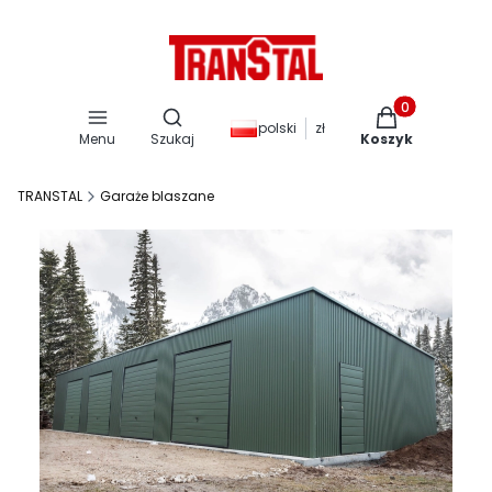
Otwórz wyszukiwarkę
Produkty w kos
polski
zł
Menu
Szukaj
Koszyk
TRANSTAL
Garaże blaszane