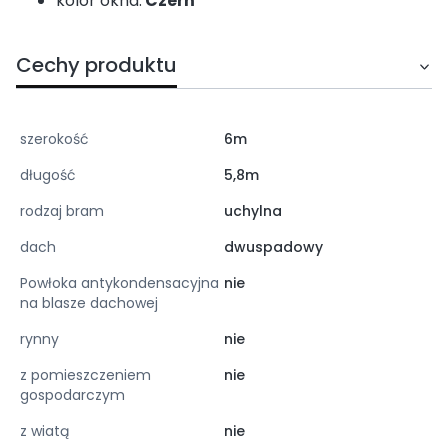
kolor okna:
Czerń
Cechy produktu
szerokość
6m
długość
5,8m
rodzaj bram
uchylna
dach
dwuspadowy
Powłoka antykondensacyjna
nie
na blasze dachowej
rynny
nie
z pomieszczeniem
nie
gospodarczym
z wiatą
nie