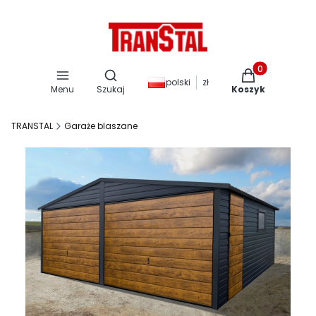
Otwórz wyszukiwarkę
Produkty w kos
polski
zł
Menu
Szukaj
Koszyk
TRANSTAL
Garaże blaszane